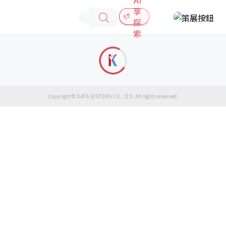
享
探
索
Copyright© DATA SYSTEMS CO., LTD. All rights reserved.