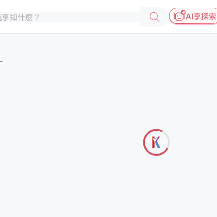
AI享探索
.