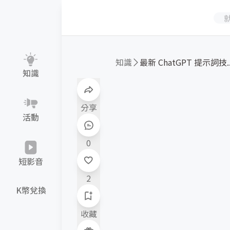
知識
最新 ChatGPT 提示詞技..
知識
分享
活動
0
短影音
2
K幣兌換
收藏