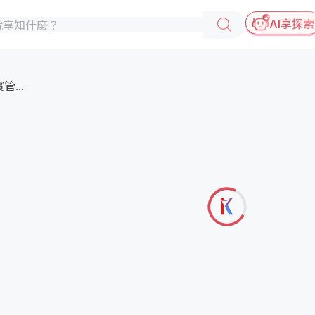
AI享探索
...