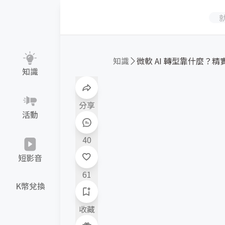
知識
微軟 AI 轉型靠什麼？精實管
知識
分享
活動
40
短影音
61
K幣兌換
收藏