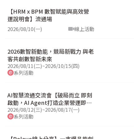
【HRM x BPM 數智賦能與高效營
運說明會】流通場
2026/08/10(一)
線上活動
2026數智新動能，競局新戰力 與老
客共創數智新未來
2026/08/11(二)
~
2026/10/15(四)
系列活動
AI智慧流通交流會【破局而立 即刻
啟動，AI Agent打造企業營運即戰
力 】
2026/08/12(三)
~
2026/08/17(一)
系列活動
【Relove線上分享】一支爆品能創