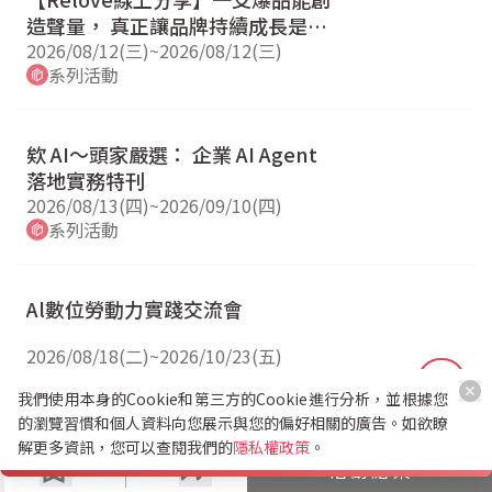
造聲量， 真正讓品牌持續成長是管
理能力
2026/08/12(三)
~
2026/08/12(三)
系列活動
欸 AI～頭家嚴選： 企業 AI Agent
落地實務特刊
2026/08/13(四)
~
2026/09/10(四)
系列活動
Al數位勞動力實踐交流會
2026/08/18(二)
~
2026/10/23(五)
系列活動
我們使用本身的Cookie和第三方的Cookie進行分析，並根據您
的瀏覽習慣和個人資料向您展示與您的偏好相關的廣告。如欲瞭
解更多資訊，您可以查閱我們的
隱私權政策
。
活動結束
Copyright© DATA SYSTEMS CO., LTD. All rights reserved.