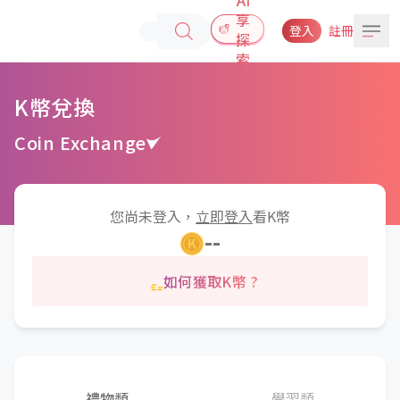
享
登入
註冊
探
索
K幣兌換
Coin Exchange
您尚未登入，
立即登入
看K幣
--
如何獲取K幣 ?
禮物類
學習類