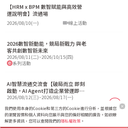
【HRM x BPM 數智賦能與高效營
運說明會】流通場
2026/08/10(一)
線上活動
2026數智新動能，競局新戰力 與老
客共創數智新未來
2026/08/11(二)
~
2026/10/15(四)
系列活動
AI智慧流通交流會【破局而立 即刻
啟動，AI Agent打造企業營運即戰
力 】
2026/08/12(三)
~
2026/08/17(一)
系列活動
我們使用本身的Cookie和第三方的Cookie進行分析，並根據您
的瀏覽習慣和個人資料向您展示與您的偏好相關的廣告。如欲瞭
解更多資訊，您可以查閱我們的
隱私權政策
。
活動結束