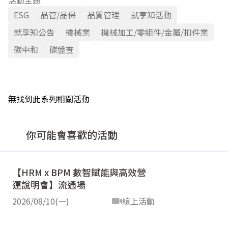
活動主題
ESG
品管/品保
品質管理
就享知活動
就享知公告
機械業
機械加工/零組件/金屬/扣件業
碳中和
碳盤查
無找到此系列相關活動
你可能會喜歡的活動
【HRM x BPM 數智賦能與高效營
運說明會】流通場
2026/08/10(一)
線上活動