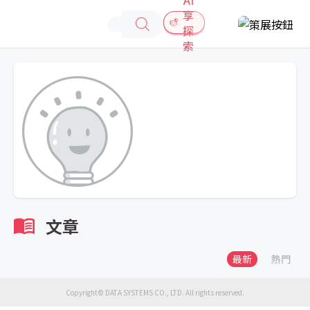
享
探
索
文章
最新
熱門
Copyright© DATA SYSTEMS CO., LTD. All rights reserved.