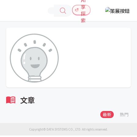
享
探
索
文章
最新
熱門
Copyright© DATA SYSTEMS CO., LTD. All rights reserved.