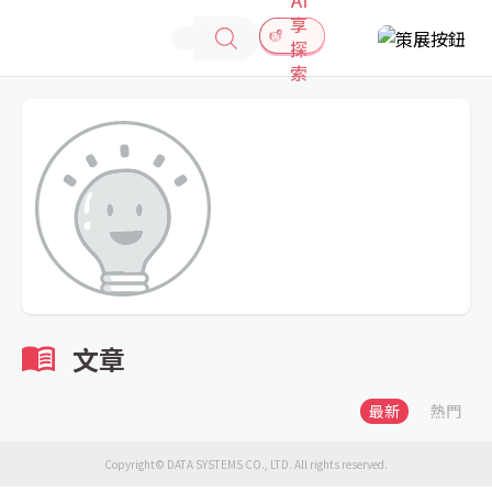
享
探
索
文章
最新
熱門
Copyright© DATA SYSTEMS CO., LTD. All rights reserved.