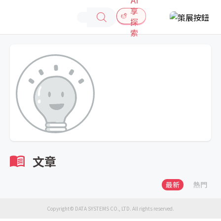
享
探
索
文章
最新
熱門
Copyright© DATA SYSTEMS CO., LTD. All rights reserved.