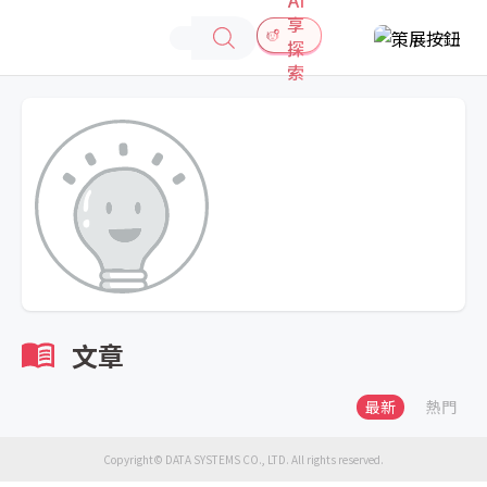
享
探
索
文章
最新
熱門
Copyright© DATA SYSTEMS CO., LTD. All rights reserved.