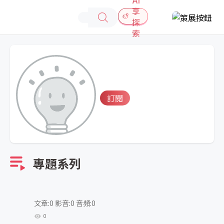
享
探
索
訂閱
專題系列
文章:0 影音:0 音頻:0
0