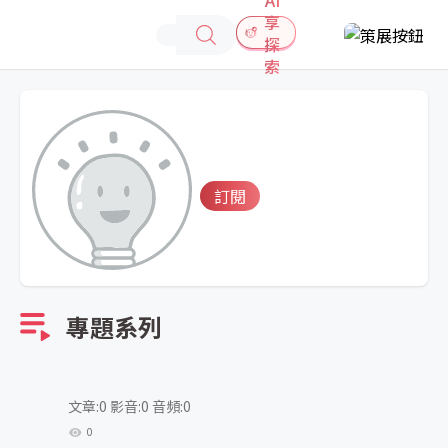
享
探
索
訂閱
專題系列
文章:0 影音:0 音頻:0
0