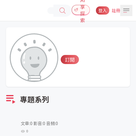
享
登入
註冊
探
索
訂閱
專題系列
文章:0 影音:0 音頻:0
0