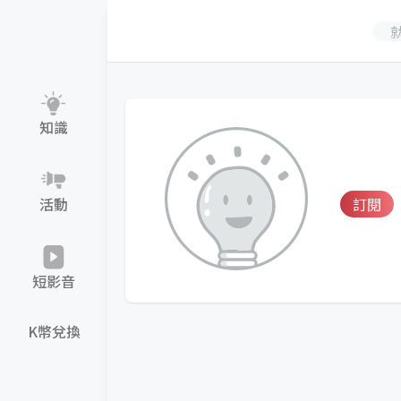
知識
活動
訂閱
短影音
K幣兌換