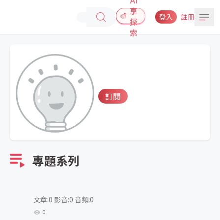
享
登入
註冊
探
索
訂閱
專題系列
文章:0 影音:0 音頻:0
0