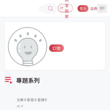
享
登入
註冊
探
索
訂閱
專題系列
文章:0 影音:0 音頻:0
0