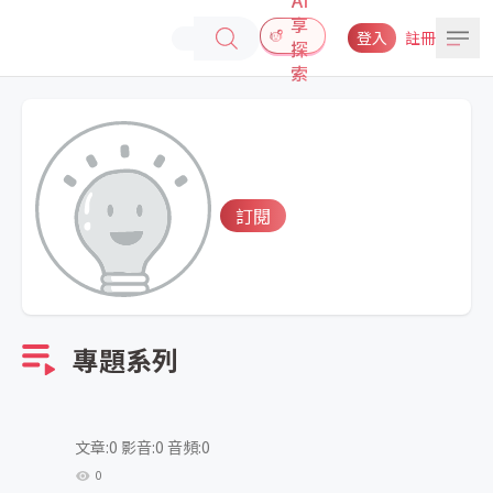
享
登入
註冊
探
索
訂閱
專題系列
文章:0 影音:0 音頻:0
0