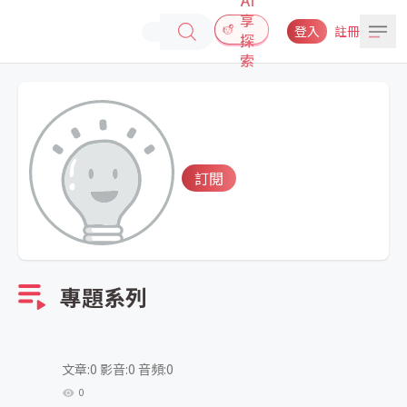
享
登入
註冊
探
索
訂閱
專題系列
文章:0 影音:0 音頻:0
0