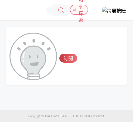
享
探
索
訂閱
Copyright© DATA SYSTEMS CO., LTD. All rights reserved.