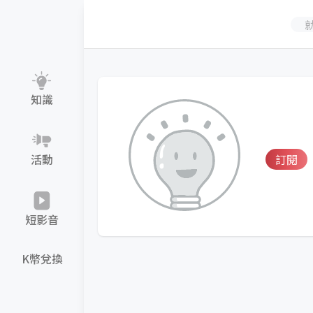
知識
活動
訂閱
短影音
K幣兌換