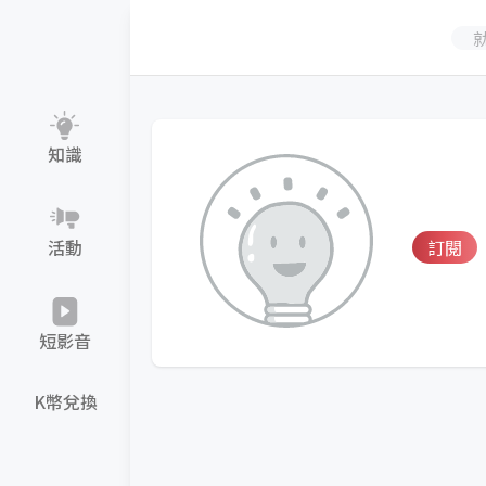
知識
活動
訂閱
短影音
K幣兌換