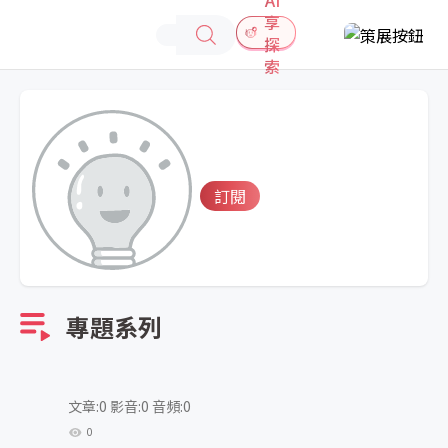
享
探
索
訂閱
專題系列
文章:0 影音:0 音頻:0
0