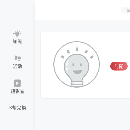
知識
活動
訂閱
短影音
K幣兌換