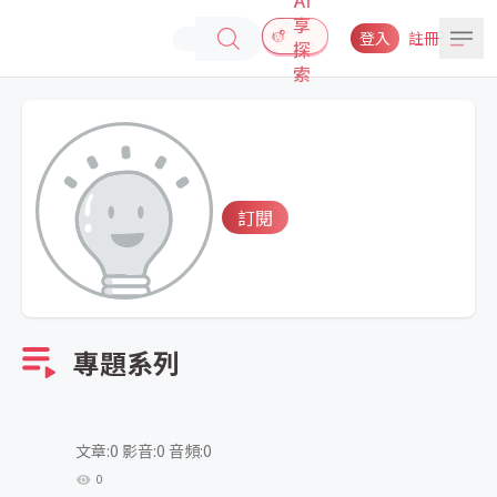
享
登入
註冊
探
索
訂閱
專題系列
文章:0 影音:0 音頻:0
0