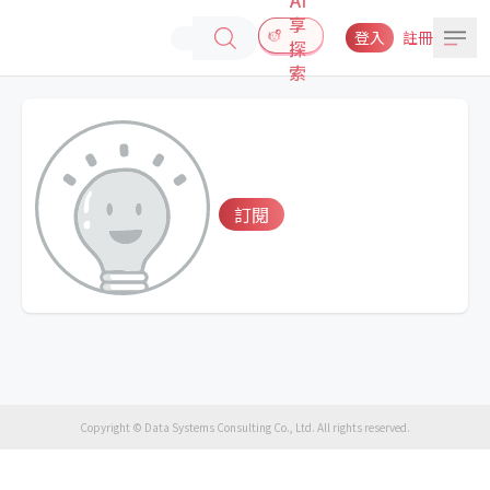
享
登入
註冊
探
索
訂閱
Copyright © Data Systems Consulting Co., Ltd. All rights reserved.