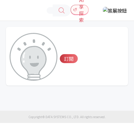
享
探
索
訂閱
Copyright© DATA SYSTEMS CO., LTD. All rights reserved.