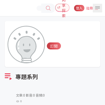
享
登入
註冊
探
索
訂閱
專題系列
文章:0 影音:0 音頻:0
0