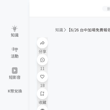
知識
【6/26 台中加場免費報名】
知識
分享
活動
11
短影音
18
K幣兌換
收藏