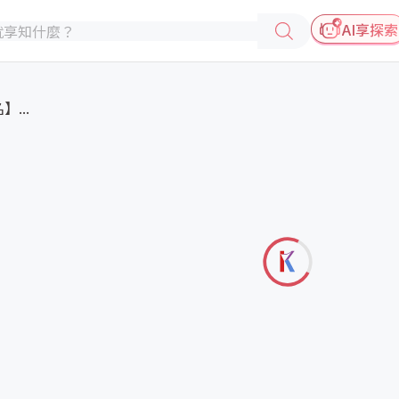
AI享探索
...