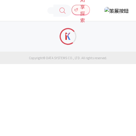
享
探
索
Copyright© DATA SYSTEMS CO., LTD. All rights reserved.