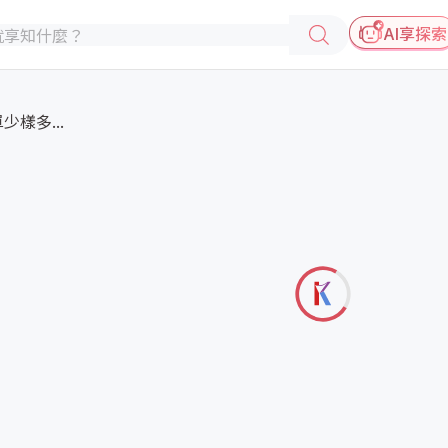
AI享探索
樣多...