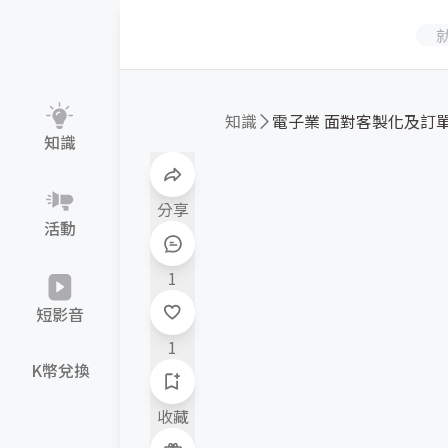
知識
電子業 面對客製化及訂單少
知識
分享
活動
1
短影音
1
K幣兌換
收藏