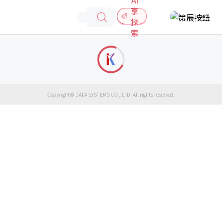
享
探
索
Copyright© DATA SYSTEMS CO., LTD. All rights reserved.