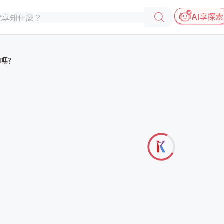
AI享探索
嗎?