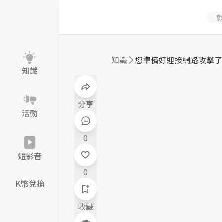
知識
您準備好迎接網路攻擊了
知識
分享
活動
0
短影音
0
K幣兌換
收藏