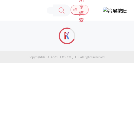
享
探
索
Copyright© DATA SYSTEMS CO., LTD. All rights reserved.