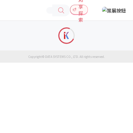
享
探
索
Copyright© DATA SYSTEMS CO., LTD. All rights reserved.