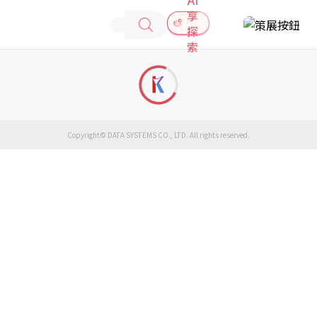
享
探
索
Copyright© DATA SYSTEMS CO., LTD. All rights reserved.