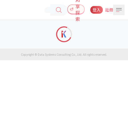
享
登入
註冊
探
索
Copyright © Data Systems Consulting Co., Ltd. All rights reserved.