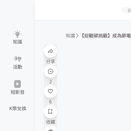
知識
知識
分享
活動
2
短影音
6
K幣兌換
收藏