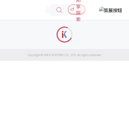
享
探
索
Copyright© DATA SYSTEMS CO., LTD. All rights reserved.