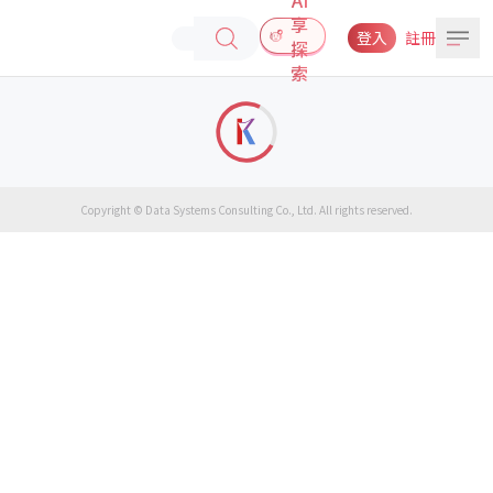
享
登入
註冊
探
索
Copyright © Data Systems Consulting Co., Ltd. All rights reserved.