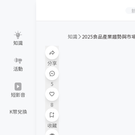
知識
2025食品產業趨勢與市
知識
分享
活動
5
短影音
8
K幣兌換
收藏