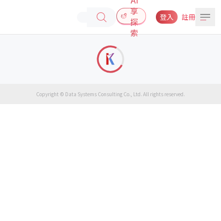
享
登入
註冊
探
索
Copyright © Data Systems Consulting Co., Ltd. All rights reserved.