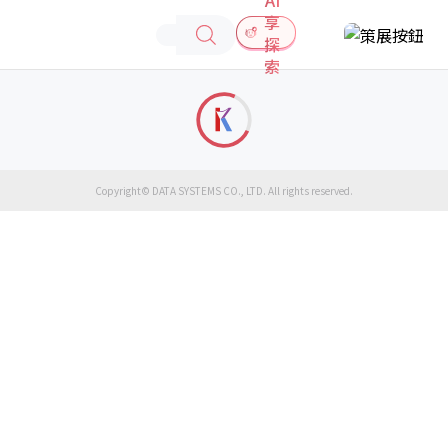
享
探
索
Copyright© DATA SYSTEMS CO., LTD. All rights reserved.