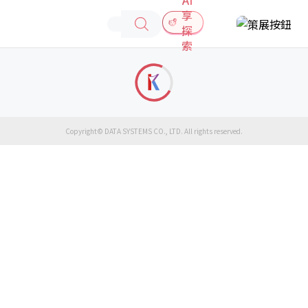
享
探
索
Copyright© DATA SYSTEMS CO., LTD. All rights reserved.