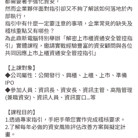
都需要著手強化資安，  

然而企業夥伴面對指引卻又不夠了解該如何落地於內
部執行，  

指引中有什麼一定要注意的事項，企業常見的缺失及
稽核重點又有哪些？  

為此鼎新電腦特別舉辦「解密上市櫃資通安全管控指
引」實體課程，邀請實戰經驗豐富的資安顧問與各位
共同因應上市上櫃資通安全管控指引』  

【上課對象】  

◆公司屬性：公開發行、興櫃、上櫃、上市、準備
IPO  

◆參加人員：資訊長、資安長、資訊主管、高階管理
(兼職資安)、資訊人員、資訊窗口...等  

【課程目的】  

1.透過專家指引，手把手帶您實作完成稽核要求。  

2.了解每年必做的資安風險評估改善方案與擬定計
畫。  
