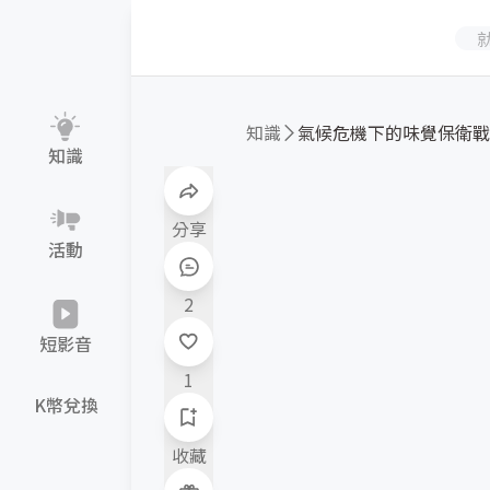
知識
知識
分享
活動
2
短影音
1
K幣兌換
收藏