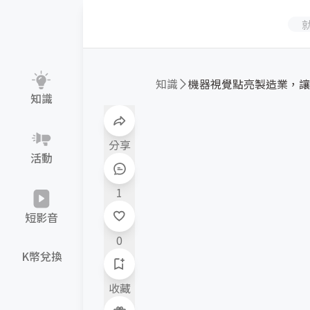
知識
知識
分享
活動
1
短影音
0
K幣兌換
收藏