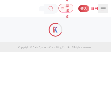
享
登入
註冊
探
索
Copyright © Data Systems Consulting Co., Ltd. All rights reserved.