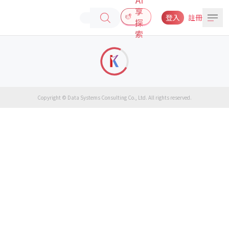
享
登入
註冊
探
索
Copyright © Data Systems Consulting Co., Ltd. All rights reserved.